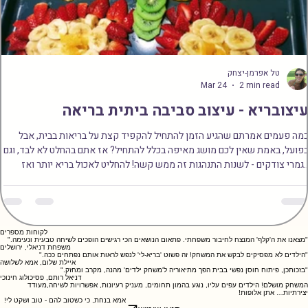
צוחקים
שהגננת/מורה
בהחלט לא
במבוכה.
מטפלת גם
לבד, וגם לגמרי
לחלופין, הם
בנושא , וכן
צודקים -
מנסים להימנע
שהורי הילד
לשנות
מלדבר על
הפוגע
התנהגות זה
הסדרה (ולא
מעודכנים,
ממש קשה!
טל אפרמן-יצחק
מבקשים את
עולה השאלה
להחליט לאכול
Mar 24
2 min read
הקלף המדובר
החשובה מכל:
בריא יותר ואז
יצובריא - עיצוב סביבה ביתית בריאה
משאר
כיצד נכון
לראות עוגיות
המשתתפים),
לתווך לילדכם
מול הפנים, זה
מה פעמים אמרתם שהגיע הזמן להתחיל להקפיד קצת על בריאות בבית, אבל
פועל, באמת שאין לכם מושג מאיפה בכלל להתחיל? אז אתם בהחלט לא לבד, וגם
רק כדי לא
את מה שקרה?
קשה! להחליט
לגמרי צודקים - לשנות התנהגות זה ממש קשה! להחליט לאכול בריא יותר ואז
להגיד מילים
התשובה
לעשות יותר
לראות עוגיות מול הפנים, זה קשה! להחליט לעשות יותר ספורט, אבל הנעליים
כמו ׳זרע׳, ׳פות׳
מתחלקת
ספורט, אבל
בורות איפשהו בארון משנה שעברה... למי יש כוח בכלל לחפש עכשיו?? זה
וכו׳. תגובה כזו
למספר
הנעליים
קשה! אתם יודעים מה כמעט תמיד מנצח? כוחו של ההרגל. אוקי, אז קשה לנו
אומרת בדרך
קטגוריות
קבורות
לשנות התנהגות, מה כן אפשר לעשות ? לשנות את הסביבה הפיזית שלנו!
כלל משהו
מרכזיות,
איפשהו בארון
לקוחות מספרים
תתמוך
"מצאנו את ה'קלף' המנצח לחיבור משפחתי. פתאום הנושאים הכי רגישים הופכים לשיחה טבעית ונעימה."
משפחת דניאלי, ירושלים
מאוד מאוד
שמטרתן לבנות
משנה
"הילדים לא מפסיקים לבקש את המשחק! זה פשוט 'בריא-לי' לנפש לראות אותם נפתחים ככה."
איילת שלום, אמא לשלושה
חשוב, וזוהי
אצל הילד
שעברה... למי
"בזכותכן, פיתוח חוסן נפשי בבית הפך מתיאוריה ל'משחק ילדים' מהנה, מקרב ומחזק."
דניאל רותם, פסיכולוג חינוכי
למעשה אחת
תחושת מוגנות,
יש כוח בכלל
המשחק מושלם! הילדים עפים עליו, נוגע בהמון תחומים, מעניק רעיונות, אפשרויות לשיחה,מעודד
יצירתיות… אתן אלופות!