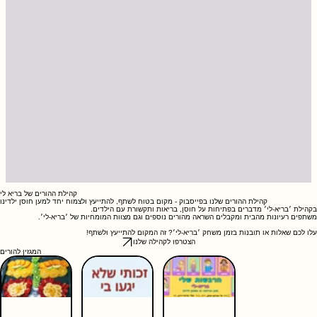
קהילת ההורים של בריא לי
קהילת ההורים שלנו בפייסבוק - מקום בטוח לשתף, להתייעץ ולצמוח יחד למען חוסן ילדינו
בקהילת ׳בריא-לי׳ מדברים בפתיחות על חוסן, בריאות ותקשורת עם הילדים.
משתפים רעיונות מהבית ומקבלים השראה מהורים נוספים וגם מצוות המומחיות של ׳בריא-לי׳.
עלו לכם שאלות או תובנות בזמן משחק ׳בריא-לי׳? זה המקום להתייעץ ולשתף!
הצטרפו לקהילה שלנו
המגזין להורים