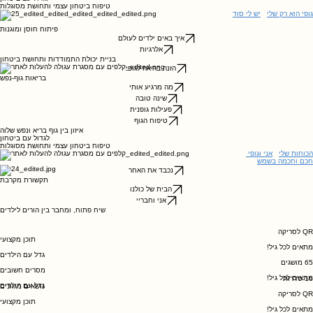
ח
כם וחכמה בשמש
לגדול עם ביטחון
טיפוח ביטחון עצמי ותחושת מסוגלות
גופי הוא רק שלי
יש לי סוד
פיתוח חוסן ומוגנות
איך באים ילדים לעולם
אלרגיות
בניית יכולת התמודדות ותחושת ביטחון
הזנה בריאה לגופי
בריאות גוף-נפש
מה מרגיע אותי
שינה טובה
פעילות גופנית
טיפוח הגוף
איזון בין גוף בריא ונפש שלוה
לגדול עם ביטחון
טיפוח ביטחון עצמי ותחושת מסוגלות
הכוחות שלי
אני וגופי
ח
כם וחכמה בשמש
נכבד את האחר
תקשורת מקרבת
הבית של כולנו
אני וחבריי
שיח פתוח, ומחבר בין הורים לילדים
QR לסריקה
תוכן מקצועי
מתאים לכל גיל!
גדל עם הילדים
65 מושגים
מסרים חשובים
מתאים לכל גיל!
16 סדרות
גדל עם הילדים
נושאים מגוונים
QR לסריקה