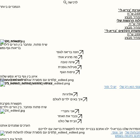
גלו את הסדרות
לרכישה
הנמכרים ביותר
ערכת ׳בריא-לי׳
249 ש״ח
מחיר מבצע
לוח הרגשות שלי
79 ש״ח
מחיר מבצע
משחק הקלפים ׳בריא-לי׳
189 ש״ח
מחיר מבצע
תקשורת מקרבת
שיח פתוח, ומחבר בין הורים לילדים
בריאות גוף-נפש
הזנה בריאה לגופי
מה מרגיע אותי
שינה טובה
פעילות גופנית
טיפוח הגוף
איזון בין גוף בריא ונפש שלוה
פיתוח חוסן ומוגנות
בניית יכולת התמודדות ותחושת ביטחון
גופי הוא רק שלי
יש לי סוד
אלרגיות
איך באים ילדים לעולם
תקשורת מקרבת
שיח פתוח ומחבר, בין הורים וילדים
אני וחבריי
נכבד את האחר
הבית של כולנו
הערכים שמנחים אותנו
הסדרות שלנו בבריא-לי ילוו אתכם בבניית יסודות לתקשורת בריאה עם ילדיכם
הכוחות שלי
אני וגופי