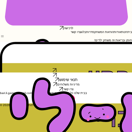
לרכישה
בית
חנות
אודות
הוראות המשחק
סדרות
בלוג
צרו קשר
חוסן ובריאות זה משחק ילדים!
חברות היא ערך עליון, אך היא נמדדת ונבנית דווקא ברגעים המורכבים ביותר.ֿ סדרת "אני וחבריי" עוסקת
בלב הפועם
של הכישורים החברתיים: האומץ החברתי.
הסדרה מעניקה לילדים , להורים ולאנשי החינוך, כלים פרקטיים להתמודדות עם סיטואציות חברתיות
יומיומיות בגן ובבית הספר – החל מהיכולת המורכבת להתנגד לחרם, דרך הרגישות שלא להשאיר אף ילד
בצד, ועד לקבלת השונה והושטת עזרה. בעזרת הקלפים תפתחו ערוץ תקשורת כנה ובטוח, תעניקו לילדיכם
חוסן רגשי, ותכוונו אותם להיות חברים טובים יותר לעצמם ולסביבתם.
אני וחבריי
כך תסבירו לילדכם
מידע חשוב להורה
תנאי שימוש
מדיניות משלוחים
צרו קשר
bari.li.game@gmail.com | בבית שלנו כל הקלפים פתוחים על השולחן
© 2026 בריא-לי. כל הזכויות שמורות. פיתוח ישראלי מקורי.