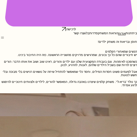
לרכישה
בית
חנות
הוראות המשחק
סדרות
בלוג
צרו קשר
אודות
חוסן ובריאות זה משחק ילדים!
הנשים שמאחורי הקלפים
יש חיבורים שהם כל כך נכונים, שמרגישים מדויקים מהשנייה הראשונה. כזה היה החיבור בינינו.
כשהפכנו לאימהות, וגם בעבודה המקצועית שלנו עם ילדים והורים, ראינו שוב ושוב את אותו הדבר: הורים
רוצים להיות שם בשביל הילדים שלהם, לענות, להרגיע, לכוון.
אבל לפעמים פשוט חסרות המילים, וחסר כלי שמאפשר להתחיל שיחה על נושאים רגישים בלי מבוכה ובלי
חשש לטעות.
כך נולד 'בריא-לי'. משחק קלפים שיצרנו באהבה גדולה, המאפשר להורים, לילדים ולצוותים חינוכיים להיפגש
לרגע אמיתי.
שלי פורפר-רוזן (MA)
עובדת סוציאלית, פסיכותרפיסטית דינמית ממוקדת, מדריכת הורים אדלריאנית, מטפלת זוגית בגישת EFT
ומטפלת מינית מוסמכת. מקדמת ומרצה למיניות בריאה.
בעלת קליניקה בכפר-סבא בה מטפלת בזוגות וביחידים.
אמא לשלושה בנים בגילאי 16, 14 ו-9.
ד״ר טל אפרמן-יצחק (PhD, MPH)
בוגרת פוסט-דוקטורט בבריאות הציבור בפקולטה לרפואה באוניברסיטה העברית.
מדריכת פילאטיס מזרן ובעלת סטודיו ביתי בכפר-סבא.
יוצרת משחק הקלפים לילדים: ״ריימZ - קלפים בחרוזים״.
אמא לבן 10 ושתי בנות בגילאי 7 ו-4.