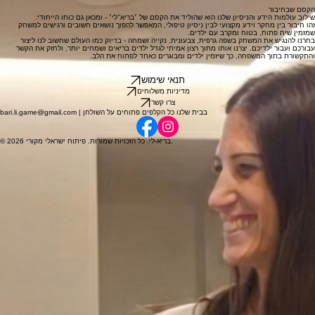
הקסם שבחיבור
שילוב עולמות הידע והניסיון שלנו הוא שהוליד את הקסם של ׳בריא־לי׳ - ומכאן גם כוחו הייחודי.
זהו חיבור בין מחקר וידע מקצועי לבין ניסיון טיפולי, המאפשר להפוך נושאים חשובים ורגישים למשחק
שמזמין שיח פתוח, בטוח ומקרב עם ילדים.
בחרנו להנגיש את המשחק בשפה גרפית, צבעונית, נקייה ושמחה - בדיוק כמו העולם שחשוב לנו ליצור
עבורכם ועבור ילדיכם. יצרנו אותו מתוך רצון אמיתי לגדל ילדים בריאים ושמחים יותר, ולחזק את הקשר
והתקשורת בתוך המשפחה, כך שיזמין ילדים ומבוגרים כאחד לפתוח את הלב.
תנאי שימוש
מדיניות משלוחים
צרו קשר
bari.li.game@gmail.com | בבית שלנו כל הקלפים פתוחים על השולחן
© 2026 בריא-לי. כל הזכויות שמורות. פיתוח ישראלי מקורי.