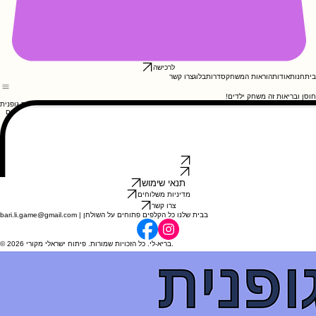
לרכישה
בית
חנות
אודות
הוראות המשחק
סדרות
בלוג
צרו קשר
חוסן ובריאות זה משחק ילדים!
פעילות גופנית
פעילות גופנית חיונית להתפתחות הבריאה של ילדים בכל הגילאים. מחקרים מראים שילדים פעילים נהנים
לא רק מבריאות פיזית טובה יותר, אלא גם מיכולות קוגניטיביות משופרות, ביטחון עצמי גבוה ומצב רוח
מרומם.
להורים יש תפקיד מפתח בעידוד הילדים לזוז, אבל איך עושים את זה בעידן המסכים? משחק הקלפים
"בריא-לי" עוזר להעלות את הנושא למודעות בצורה חיובית, ולייצר חשק ומוטיבציה לתנועה דרך חוויה
משפחתית ומהנה.
כך תסבירו לילדכם
מידע חשוב להורה
תנאי שימוש
מדיניות משלוחים
צרו קשר
bari.li.game@gmail.com | בבית שלנו כל הקלפים פתוחים על השולחן
© 2026 בריא-לי. כל הזכויות שמורות. פיתוח ישראלי מקורי.