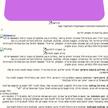
לרכישה
בית
חנות
אודות
הוראות המשחק
סדרות
בלוג
צרו קשר
חוסן ובריאות זה משחק ילדים!
נכבד את האחר
כבוד הדדי הוא הבסיס לכל מערכת יחסים בריאה. בסדרה זו אנו מתמקדים באבני היסוד המאפשרים לנו
ולילדים לחיות יחד בהרמוניה: הקשבה פעילה, סבלנות, סובלנות, והיכולת העדינה להבחין בין מה
שאנחנו רוצים לבין מה שאנחנו מסכימים לו. המשחק "בריא-לי" מאפשר לתרגל את המיומנויות החברתיות
המורכבות הללו במרחב בטוח, נעים ומקרב.
כך תסבירו לילדכם
מידע חשוב להורה
כבוד הדדי הוא הבסיס לכל מערכת יחסים בריאה. בסדרה זו אנו מתמקדים באבני היסוד המאפשרים לנו
ולילדים לחיות יחד בהרמוניה: הקשבה פעילה, סבלנות, סובלנות, והיכולת העדינה להבחין בין מה
שאנחנו רוצים לבין מה שאנחנו מסכימים לו. המשחק "בריא-לי" מאפשר לתרגל את המיומנויות החברתיות
המורכבות הללו במרחב בטוח, נעים ומקרב.
1. מודלינג (דוגמה אישית):
כשהילד מדבר אליכם, הניחו את הנייד, הנמיכו קומה לגובה העיניים שלו
והקשיבו.
2. חיזוק חיובי:
השתמשו במושגי הקלפים בחיי היומיום. הילד חיכה יפה בתור?הילד הקשיב לאחיו בלי
להתפרץ? ציינו זאת: "איזה יופי גילית סבלנות!".
3. שיח על גבולות:
עודדו את הילד להקשיב לקול הפנימי שלו. מותר להגיד "לא" למגע או לבקשה של אחר,
גם אם זה לא נעים. באותה מידה, נהיה קשובים גם אנחנו לאחר ונכבד אם אומרים לנו ״לא״.
כללי אצבע
הקלפים בסדרה זו
1. רצון והסכמה:
שני מושגים משלימים אך שונים. רצון הוא שאיפה פנימית ("מה מתאים לי"). הסכמה היא
האישור החיצוני לפעולה. המטרה היא ללמד את הילד לזהות מתי הם משתלבים (רציתי והסכמתי) ומתי יש
פער (הסכמתי מתוך לחץ/נימוס למרות שלא רציתי, או רציתי משהו אך לא יכולתי להסכים לו כי הוא מסוכן).
2. סבלנות וסובלנות:
סבלנות היא היכולת להכיל עיכוב ותסכול ברוגע. סובלנות היא היכולת לקבל את