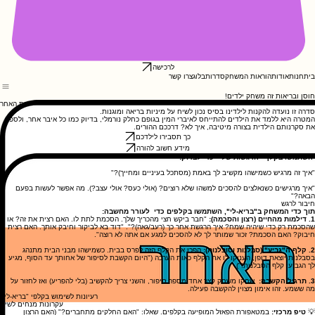
לרכישה
בית
חנות
אודות
הוראות המשחק
סדרות
בלוג
צרו קשר
חוסן ובריאות זה משחק ילדים!
נכבד את האחר
סדרה זו נועדה להקנות לילדינו בסיס נכון לשיח על מיניות בריאה ומוגנות.
המטרה היא ללמד את הילדים להתייחס לאיברי המין בגופם כחלק נורמלי, בדיוק כמו כל איבר אחר, ולספק
את סקרנותם הילדית בצורה מיטיבה, איך לא? דרככם ההורים.
כך תסבירו לילדכם
מידע חשוב להורה
השתמשו בקלף "הרגשות שלי" כדי לבדוק:
"איך זה מרגיש כשמישהו מקשיב לך באמת (מסתכל בעיניים ומחייך)?"
"איך מרגישים כשנאלצים להסכים למשהו שלא רוצים? (אולי כעס? אולי עצב?). מה אפשר לעשות בפעם
הבאה?"
חיבור לרגש
תוך כדי המשחק ב"בריא-לי", השתמשו בקלפים כדי לעורר מחשבה:
1. דילמות מהחיים (רצון והסכמה):
"חבר ביקש חצי מהכריך שלך. הסכמת לתת לו. האם רצית את זה? או
שהסכמת רק כדי שיהיה שמח? איך הרגשת אחר כך (רעב/גאה)?". "דוד בא לביקור וחיבק אותך. האם רצית
חיבוק? האם הסכמת? זכור שמותר לך לא להסכים למגע אם אתה לא רוצה".
2. קלף ה"גביע" (סבלנות וסובלנות):
הפכו את הקלף הזה לפרס בבית. כשמישהו מבני הבית מתנהג
בסבלנות יוצאת דופן, העניקו לו את הקלף כאות הערכה ("היום הקשבת לסיפור של אחותך עד הסוף, מגיע
לך הגביע: קלף הסבלנות!").
3. תרגיל הקשבה:
שחקו משחק קצר אחד מספר סיפור, והשני צריך להקשיב (בלי להפריע) ואז לחזור על
מה ששמע. זהו אימון מצוין להקשבה פעילה.
רעיונות לשימוש בקלפי "בריא-לי״
עקרונות מנחים לשיח
💡
טיפ מרכזי:
במטאפורת הפאזל המופיעה בקלפים. שאלו: "האם החלקים מתחברים?" (האם הרצון