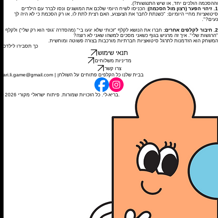
וההסכמה הולכים יחד, או שיש התנגשות?).
1. זיהוי הפער (רצון מול הסכמה):
הכניסו לשיח היומי שלכם את המושגים ונסו לברר עם הילדים
סיטואציות מחיי היומיום: "כשנתת לחבר את הצעצוע, האם רצית לתת לו, או רק הסכמת כי לא היה לך
נעים?".
2. חיבור לקלפים אחרים:
חברו את הנושא לקלף "זכותי שלא יגעו בי" (מהסדרה 'גופי הוא רק שלי') ולקלף
"הרגשות שלי". איך זה מרגיש בגוף כשאני מסכים למשהו שאני לא רוצה?
המשחק הוא הזדמנות לתרגל סיטואציות חברתיות מורכבות בצורה פשוטה ומוחשית.
כך תסבירו לילדכם
תנאי שימוש
מדיניות משלוחים
צרו קשר
bari.li.game@gmail.com | בבית שלנו כל הקלפים פתוחים על השולחן
© 2026 בריא-לי. כל הזכויות שמורות. פיתוח ישראלי מקורי.