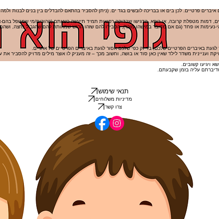
יברים פרטיים. לכן בים או בבריכה לובשים בגד ים. (ניתן להסביר בהתאם להבדלים בין בנים לבנות ולמה ב
רים, דמות מטפלת קרובה, או רופא. הדגישו שבדיקה רפואית תמיד תיעשה כשאתם (ההורים/מי שמטפל בהם-צ
-נעימות או פחד (גם אם מדובר במישהו מוכר), הסבירו להם שזהו הרגש שמאותת להם שהגבול נחצה, ושהם
ר לגעת באיברים הפרטיים שלכם, בדיוק כפי שלכם אסור לגעת באיברים הפרטיים של אחרים.
ת ועניינית משדר לילד שאין כאן סוד או בושה, וחשוב מכך – זה מעניק לו אוצר מילים מדויק להסביר את עצ
א ויגיעו קשובים.
 שדיברתם עליה בזמן שקבעתם.
תנאי שימוש
מדיניות משלוחים
צרו קשר