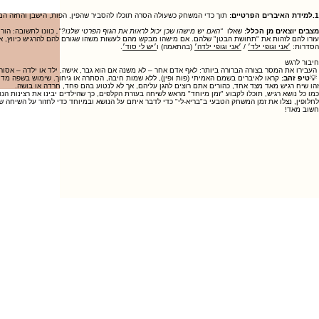
1.למידת האיברים הפרטיים:
תוך כדי המשחק כשעולה הסרה תוכלו להסביר שהפין, הפות, הישבן והחזה הם א
מצבים יוצאים מן הכלל:
שאלו
"האם יש מישהו שכן יכול לראות את הגוף הפרטי שלנו?",
כוונו לתשובה: הו
עזרו להם לזהות את "תחושת הבטן" שלהם. אם מישהו מבקש מהם לעשות משהו שגורם להם להרגיש כיווץ, אי
הסדרות:
׳אני וגופי ילד׳
/
׳אני וגופי ילדה׳
(בהתאמה) ו
׳יש לי סוד׳
.
חיבור לרגש
העבירו את המסר בצורה הברורה ביותר: לאף אדם אחר – לא משנה אם הוא גבר, אישה, ילד או ילדה – אסו
💡
טיפ זהב:
קראו לאיברים בשמם האמיתי (פות ופין), ללא שמות חיבה, הסתרה או גיחוך. שימוש בשפה מדויק
זהו שיח רגיש מאד מצד אחד, כהורים אתם רוצים להגן עליהם, אך לא לנטוע בהם פחד, חרדה או בושה.
כמו כל נושא רגיש, תוכלו לקבוע "זמן מיוחד" מראש לשיחה בעזרת הקלפים, כך שהילדים יבינו את רצינות הנוש
לחלופין, נצלו את זמן המשחק הטבעי ב"בריא-לי" כדי לדבר איתם על הנושא ובמיוחד כדי לחזור על השיחה
חשוב מאד!