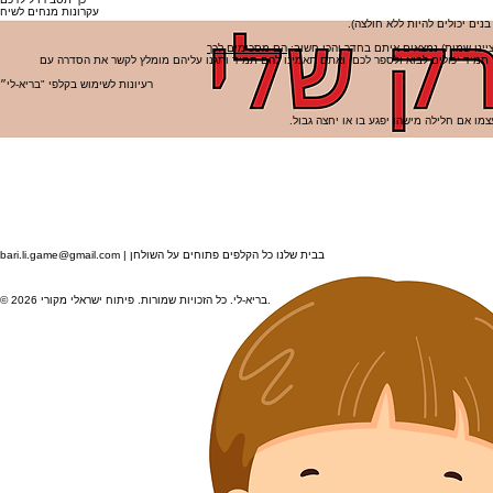
עקרונות מנחים לשיח
נים יכולים להיות ללא חולצה).
יינו שמות) נמצאים איתם בחדר והכי חשוב:
הם מסכימים לכך
 תמיד יכולים לבוא ולספר לכם, ואתם תאמינו להם תמיד ותגנו עליהם מומלץ לקשר את הסדרה עם
רעיונות לשימוש בקלפי "בריא-לי״
מו אם חלילה מישהו יפגע בו או יחצה גבול.
bari.li.game@gmail.com | בבית שלנו כל הקלפים פתוחים על השולחן
© 2026 בריא-לי. כל הזכויות שמורות. פיתוח ישראלי מקורי.