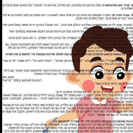
2. שיח יזום מסיטואציה:
נצלו הזדמנויות (מסיבת יום הולדת, אירוח) כדי להסביר על הסכנה שיש לחברים
האלרגיים.
3. גובה העיניים:
הסבירו שממש כמו שיש דברים שלנו אסור לעשות כי הם מסוכנים (כמו לחצות כביש לבד),
עבור חברים מסוימים - אוכל מסוים הוא סכנה.
לצערנו, שנם ילדים שמשתמשים באלרגיה כחלק מבריונות , דבר שגובל בסיכון חיים ממשי (מעלימים מזרק
אפיפן, מציעים מאכלים מסכנים בכוונה).
זהו מצב חמור מאד שחייבים לתת עליו את הדעת מכל הבחינות! אנחנו תקווה ששימוש בקלפים יעזור
לילדים אלו ללמוד להתנהג אחרת.
לעיתים ישנם גם הורים שלא משתפים פעולה בשמירה על בטחון הילד האלרגי, כי לא נראה להם הגיוני
שילדיהם לא יוכלו לאכול מאכל מסוים.
אנו מאמינים שאם הורים יבינו את הסיכון הממשי – הם ירצו להוות דוגמא לילדיהם לסובלנות והבנה, גם
במחיר של ויתור על מאכל אהוב לכמה שעות במהלך היום.והרבה פעמים אולי תופתעו, הילדים הם אלו
שמחנכים ומזכירים להורים וזה מרגש אף יותר!
אלרגיות נוגעות בהמון תחומים חברתיים ורגשיים נסו לשלב סדרות נוספות כדי להעמיק את השיח:
חיבור ל״אני וחבריי״:
השתמשו בקלפי ״כולנו שונים אך שווים״, ״נעזור לחברים״ ו״לא נשאיר ילדים בצד״.
ילד עם אלרגיה לא בחר בכך!
חיבור ל״הכוחות שלי״ ול"מה מרגיע אותי"
: לנו כחברה יש כוחות לעזור ולהתאמץ עבור האחר. גם הילד
האלרגי יכול להשתמש בקלפי הרגשות וההרגעה כדי להתמודד עם החרדה והפחד.
!חשוב מאד
רעיונות לשימוש בקלפי "בריא-לי״
חיבור לרגש: מילה אישית משלי
שימו ❤️
שלי פורפר-רוזן, אמא לליבי (8.5), ילד עם אלרגיה מסכנת חיים
את ליבי בחרנו לגדל כילד שונה. למה? כי הוא באמת ילד שונה! בניגוד לילדים לא אלרגים, יש מאכל שעשוי
חס וחלילה לגרום לכך שלא ינשום. מתוך ההבנה הזו, הפכתי את השוני לכוח – כוח לאיפוק, לסבלנות, והכוח
לשמור על החיים שלך.
כשהורים מתקשרים לשאול מה ליבי יכול לאכול ביום הולדת, אני אומרת שזה בסדר שיהיו גם דברים שאסור
לו לאכול (לא כאלו שיסכנו אותו אם הם באויר) וכל עוד יש לו גם מה לאכול כי כל עוד שומרים על הסביבה
שלו ולא מסכנים אותו, הוא לומד לחיות עם זה. זה חלק ממי שהוא.וככה הוא צריך לאהוב ולקבל את עצמו עם
מה שמותר לו ועם מה שאסור , רק לו.
הכוח שהסביבה מקבלת מלחיות ליד ילד שצריך להתחשב בו:
למשל כשהאחים הגדולים של ליבי היו רעבים בחזרה מטיול משפחתי, שאלנו את ליבי אם זה בסדר שנקנה
להם לאכול בדרך למרות שהוא יצטרך לחכות. האחים ענו מיד:ממש לא, אם אחינו הקטן יכול להתאפק
ולחכות עד הבית, גם אנחנו יכולים, ולא בא לנו לגרות אותו!' כאילו שזה לא מספיק חימם לנו את הלב ליבי