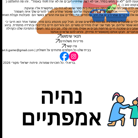
עונה להם ״לא זה ממש בסדר, אני לא רוצה שתיהיו רעבים וזה לא יגרה אותי באמת״ . זהו פה התעלפנו (
בקטע טוב (-; )/
או ילדה מהכיתה שלו שהייתה בקייטנת בית ספר שהוא לא היה בה מתקשרת אליו וצועקת:
'ליביייייייייייייייי אכלו בכיתה טחינה וצעקתי עליהם שאסור שתדע ותגיד להורים שלך איזה חוצפה!'
אז אלו הדברים שמרחיבים את הלב ומלמדים את הילדים וגם את ההורים באשר הם סובלנות וקבלת האחר.
ילדים שסובלים מאלרגיה גם ככה מרגישים שונים. מגיל קטן מוטמע בהם פחד, שמצד אחד הוא חיובי כי
הוא שומר עליהם, אך מצד שני יש לו מחירים נפשיים. הם והוריהם חיים בדריכות ובחרדה מתמדת. ברגע
שמבינים שסכנת חיים מרחפת מביס או אפילו מהרחה קלה, מבינים כמה חשובה התמיכה שלנו כקהילה
וכחברים. חבקו אותם (מטאפורית ופיזית), והראו להם שרואים אותם!
תנאי שימוש
מדיניות משלוחים
צרו קשר
bari.li.game@gmail.com | בבית שלנו כל הקלפים פתוחים על השולחן
© 2026 בריא-לי. כל הזכויות שמורות. פיתוח ישראלי מקורי.