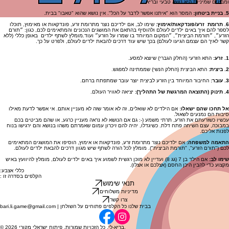
ומבינים שמיניות היא נושא טבעי ובריא.
5.
בניית ביטחון:
המסר הוא "איתנו אפשר לדבר על הכל". אין נושא שהוא "טאבו" בבית.
6. תרומת זרע/פונדקאות/אימוץ:
שימו לב, אם ילדיכם נוצר מתרומת זרע, פונדקאות או מאימוץ, תוכלו
לספר להם איך באים ילדים לעולם ולהוסיף בהתאם את המושגים הנכונים והמתאימים לכם, כגון: ״תורם
הזרע״, ״תורמת הביצית״, ״המקום המיוחד בו שמרו על הזרע״ ועוד.מומלץ לשתף ילדים באופן כללי (ללא
קשר לאיך הם עצמם הגיעו לעולם) בכך שיש עוד דרכים להבאת ילדים לעולם, ולפרט על כך.
1. זרע:
התא הזרעי (החלק הגברי) שיוצא למסע.
2. ביצית:
התא הביצית (החלק הנשי) שממתינה למפגש.
3. עובר:
החיבור המיוחד בין הזרע לביצית יוצר עובר שמתפתח ברחם.
4. תינוק (התוצאה המרגשת של התהליך):
יציאה לאוויר העולם.
אל תחכו שהם ישאלו:
אם הילדים לא שואלים, זה לא אומר שזה לא מעניין אותם. אי אפשר לדעת מאילו
סיבות הם נמנעים לשאול.
עכשיו כשזרעתם את הזרע, תרתי משמע (-: גם אם הנושא לא נראה מעניין כרגע, או שהם מביטים בכם
במבוכה, עצם השיחה פתח דלת. כשיגדלו, יהיה להם זיכרון עמום שאמרתם משהו בנושא והם ירגישו בנוח
לפנות אליכם.
התאמה למשפחה:
אם ילדיכם נוצר מתרומת זרע, פונדקאות או אימוץ, הוסיפו את המושגים המתאימים
לכם ("תורם הזרע", "תורמת הביצית"). מומלץ לכל הורה לשתף שיש מגוון דרכים להבאת ילדים לעולם.
שימו לב:
אם הילד בן 7 (גג 8) ועדיין לא מוכן רגשית לשמוע איך באים ילדים לעולם, מומלץ להיוועץ באיש
מקצוע כדי להבין היכן החסם (אצלכם או אצלו).
:כללי אצבע
: הקלפים בסדרה זו
תנאי שימוש
מדיניות משלוחים
צרו קשר
bari.li.game@gmail.com | בבית שלנו כל הקלפים פתוחים על השולחן
© 2026 בריא-לי. כל הזכויות שמורות. פיתוח ישראלי מקורי.