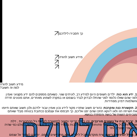
כך תסבירו לילדכם
מידע חשוב להורה
כך תסבירו לילדכם
מידע חשוב להורה
אחד מתפקדיו החשובים של ההורה הוא להכין את ילדיו באופן הכי מיטבי ומותאם למסוגלות ועצמאות וזה
אומר גם, בין היתר: להנגיש לילדיו כל נושא באופן מותאם נעים ולא מציף.מחקרים מראים שמי שיש לו ידע
ומידע יוכל לעשות זאת באופן הכי בריא וטוב שיש.ילדים צריכים לדעת את האמת, את האמת ניתן לספר
באופן מונגש ונעים וגם ניתן לא לספר את כולה כדי להתאים לגיל הילד ולהתפתחות הנפשית שלנו.
מידע חשוב להורה
?למה זה חשוב
1. ידע הוא כוח:
ילדים חשופים היום למידע רב, לעיתים שגוי. כשאתם מספקים להם ידע מקצועי ואמין
לפני שהם שאלו כלומר לפני שהחלו לבדוק לברר בעצמם או במקרה לשמוע מאחרים, אתם מונעים חרדה
והשלמות דמיון מפחידות.
2. תקשורת כנה ומקרבת:
כהורים חשוב שתהיו מקור לידע נכון ואמין עבור ילדכם.ולכן חשוב שאתם תיזמו
את השיחה הזו ולאו דווקא תחכו שהם יפנו אליכם, כך תבססו את עצמכם ככתובת בטוחה מבלי שאתם
מנכיחים רגשות של בושה והסתרה בנושא.
3. יצירת שיח על נושאים מורכבים:
זהו בסיס קריטי וחשוב לתקשורת לקראת גיל ההתבגרות , דלת
שנפתחת בגיל צעיר תישאר פתוחה לשאלות מורכבות בעתיד כאשר אין לכם כבר שליטה בעולם כפי שהיה
לכם שהיו קטנים יותר.
4. מודל למיניות בריאה:
שיח מוקדם מוביל לילדים שלא מתביישים בגופם, יודעים לשמור על עצמם